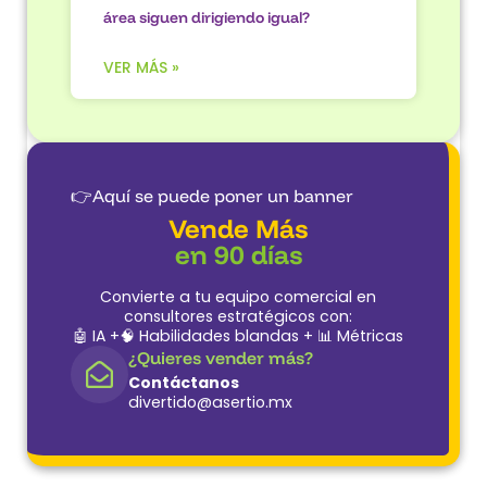
área siguen dirigiendo igual?
VER MÁS »
👉Aquí se puede poner un banner
Vende Más
en 90 días
Convierte a tu equipo comercial en
consultores estratégicos con:
🤖 IA +🧠 Habilidades blandas + 📊 Métricas
¿Quieres vender más?
Contáctanos
divertido@asertio.mx