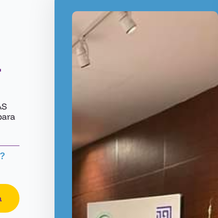
a
AS
para
?
a