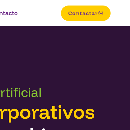
ntacto
Contactar
tificial
rporativos