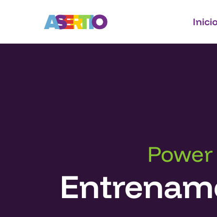
Inici
Power S
Entrena