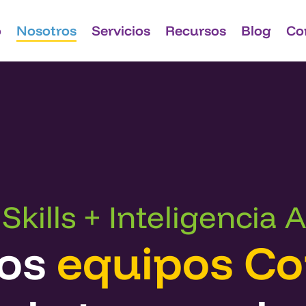
o
Nosotros
Servicios
Recursos
Blog
Co
kills + Inteligencia Ar
mos
equipos Co