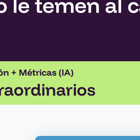
o le temen al 
n + Métricas (IA)
aordinarios