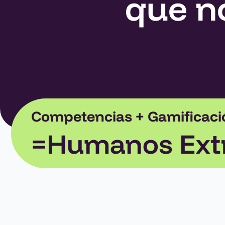
que n
Competencias + Gamificació
=Humanos Extr